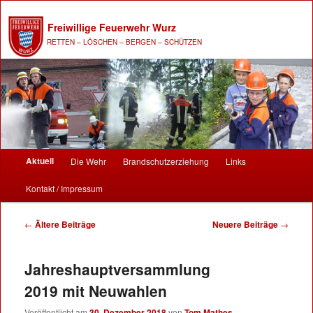
Freiwillige Feuerwehr Wurz
RETTEN – LÖSCHEN – BERGEN – SCHÜTZEN
Hauptmenü
Aktuell
Die Wehr
Brandschutzerziehung
Links
Zum Inhalt wechseln
Zum sekundären Inhalt wechseln
Kontakt / Impressum
Beitrags-Navigation
←
Ältere Beiträge
Neuere Beiträge
→
Jahreshauptversammlung
2019 mit Neuwahlen
Veröffentlicht am
30. Dezember 2018
von
Tom Mathes