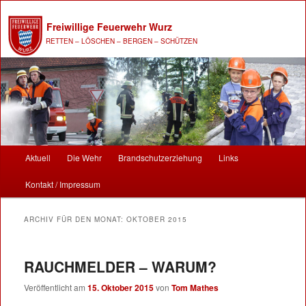
Freiwillige Feuerwehr Wurz
RETTEN – LÖSCHEN – BERGEN – SCHÜTZEN
Hauptmenü
Aktuell
Die Wehr
Brandschutzerziehung
Links
Zum Inhalt wechseln
Zum sekundären Inhalt wechseln
Kontakt / Impressum
ARCHIV FÜR DEN MONAT:
OKTOBER 2015
RAUCHMELDER – WARUM?
Veröffentlicht am
15. Oktober 2015
von
Tom Mathes