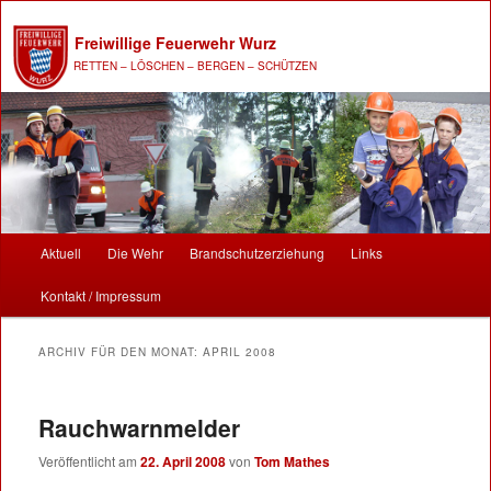
Freiwillige Feuerwehr Wurz
RETTEN – LÖSCHEN – BERGEN – SCHÜTZEN
Hauptmenü
Aktuell
Die Wehr
Brandschutzerziehung
Links
Zum Inhalt wechseln
Zum sekundären Inhalt wechseln
Kontakt / Impressum
ARCHIV FÜR DEN MONAT:
APRIL 2008
Rauchwarnmelder
Veröffentlicht am
22. April 2008
von
Tom Mathes