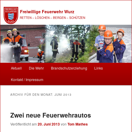
Freiwillige Feuerwehr Wurz
RETTEN – LÖSCHEN – BERGEN – SCHÜTZEN
Hauptmenü
Aktuell
Die Wehr
Brandschutzerziehung
Links
Zum Inhalt wechseln
Zum sekundären Inhalt wechseln
Kontakt / Impressum
ARCHIV FÜR DEN MONAT:
JUNI 2013
Zwei neue Feuerwehrautos
Veröffentlicht am
20. Juni 2013
von
Tom Mathes