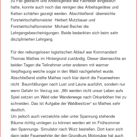
zu Fall gebracht und Arbeitsgeräte wie Fällheber eingesetzt
hatte, konnte auch noch das reinigen des Arbeitsgerätes und
Ketten schärfen gezeigt werden. Abschließend überreichte
Forstwirtschaftsmeister Herbert Mutzbauer und
Forstwirtschaftsmeister Michael Becher die
Lehrgangsbescheinigungen. Beide bedankten sich beim sehr
disziplinierten Lehrgang.
Für den reibungslosen logistischen Ablauf war Kommandant
Thomas Mathes im Hintergrund zuständig. Dieser überraschte an
beiden Tagen die Teilnehmer unter anderem mit warmer
Verpflegung welche sogar in den Wald nachgeliefert wurde.
Abschließend stellte Mathes noch klar damit die Feuerwehren
nicht Baumfällungen nach Lust und Laune ausführt, sondern nur
wenn Gefahr im Verzug sei. „Wir werden nicht unser Leben aufs
Spiel setzen um Wald oder Wanderwege nach Orkanböhen frei zu
schneiden. Das ist Aufgabe der Waldbesitzer“ so Mathes sehr
deutlich.
Um jedoch auch verzwickte oder unter Spannung stehende
Bäume richtig umlegen zu können werden wir im Frühsommer
den Spannungs- Simulator nach Wurz bestellen. Dort kann sich
dann jeder Feuerwehrler der den Grundkurs Motorsäge hat auch