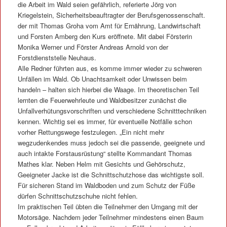
die Arbeit im Wald seien gefährlich, referierte Jörg von
Kriegelstein, Sicherheitsbeauftragter der Berufsgenossenschaft.
der mit Thomas Groha vom Amt für Ernährung, Landwirtschaft
und Forsten Amberg den Kurs eröffnete. Mit dabei Försterin
Monika Werner und Förster Andreas Arnold von der
Forstdienststelle Neuhaus.
Alle Redner führten aus, es komme immer wieder zu schweren
Unfällen im Wald. Ob Unachtsamkeit oder Unwissen beim
handeln – halten sich hierbei die Waage. Im theoretischen Teil
lernten die Feuerwehrleute und Waldbesitzer zunächst die
Unfallverhütungsvorschriften und verschiedene Schnitttechniken
kennen. Wichtig sei es immer, für eventuelle Notfälle schon
vorher Rettungswege festzulegen. „Ein nicht mehr
wegzudenkendes muss jedoch sei die passende, geeignete und
auch intakte Forstausrüstung“ stellte Kommandant Thomas
Mathes klar. Neben Helm mit Gesichts und Gehörschutz,
Geeigneter Jacke ist die Schnittschutzhose das wichtigste soll.
Für sicheren Stand im Waldboden und zum Schutz der Füße
dürfen Schnittschutzschuhe nicht fehlen.
Im praktischen Teil übten die Teilnehmer den Umgang mit der
Motorsäge. Nachdem jeder Teilnehmer mindestens einen Baum