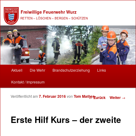
Freiwillige Feuerwehr Wurz
RETTEN – LÖSCHEN – BERGEN – SCHÜTZEN
Hauptmenü
Aktuell
Die Wehr
Brandschutzerziehung
Links
Zum Inhalt wechseln
Zum sekundären Inhalt wechseln
Kontakt / Impressum
Veröffentlicht am
7. Februar 2016
von
Tom Mathes
Beitrags-Navigation
←
Zurück
Weiter
→
Erste Hilf Kurs – der zweite