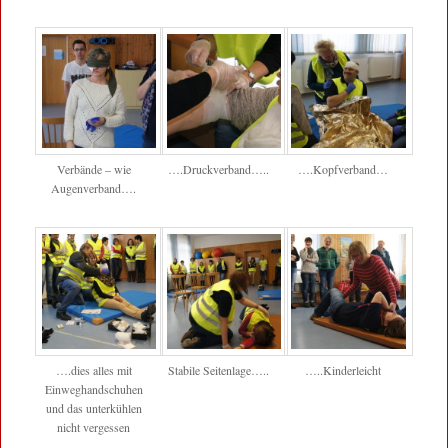
Verbände – wie
….Druckverband…..
….Kopfverband…
Augenverband….
….dies alles mit
Stabile Seitenlage…..
…..Kinderleicht
Einweghandschuhen
und das unterkühlen
nicht vergessen