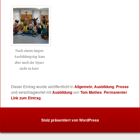
Nach einem langen
Ausbildungstag kam
aber auch der Spass
nicht zu kurz
Dieser Eintrag wurde veröffentlicht in
Allgemein
,
Ausbildung
,
Presse
und verschlagwortet mit
Ausbildung
von
Tom Mathes
.
Permanenter
Link zum Eintrag
.
Stolz präsentiert von WordPress