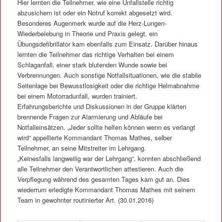
Hier lernten die Teilnehmer, wie eine Unfallstelle richtig
abzusichern ist oder ein Notruf korrekt abgesetzt wird.
Besonderes Augenmerk wurde auf die Herz-Lungen-
Wiederbelebung in Theorie und Praxis gelegt, ein
Übungsdefibrillator kam ebenfalls zum Einsatz. Darüber hinaus
lernten die Teilnehmer das richtige Verhalten bei einem
Schlaganfall, einer stark blutenden Wunde sowie bei
Verbrennungen. Auch sonstige Notfallsituationen, wie die stabile
Seitenlage bei Bewusstlosigkeit oder die richtige Helmabnahme
bei einem Motorradunfall, wurden trainiert.
Erfahrungsberichte und Diskussionen in der Gruppe klärten
brennende Fragen zur Alarmierung und Abläufe bei
Notfalleinsätzen. „Jeder sollte helfen können wenn es verlangt
wird“ appellierte Kommandant Thomas Mathes, selber
Teilnehmer, an seine Mitstreiter im Lehrgang.
„Keinesfalls langweilig war der Lehrgang“, konnten abschließend
alle Teilnehmer den Verantwortlichen attestieren. Auch die
Verpflegung während des gesamten Tages kam gut an. Dies
wiederrum erledigte Kommandant Thomas Mathes mit seinem
Team in gewohnter routinierter Art. (30.01.2016)