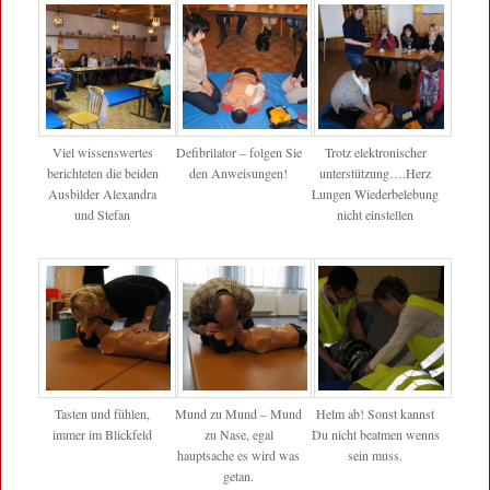
Viel wissenswertes
Defibrilator – folgen Sie
Trotz elektronischer
berichteten die beiden
den Anweisungen!
unterstützung….Herz
Ausbilder Alexandra
Lungen Wiederbelebung
und Stefan
nicht einstellen
Tasten und fühlen,
Mund zu Mund – Mund
Helm ab! Sonst kannst
immer im Blickfeld
zu Nase, egal
Du nicht beatmen wenns
hauptsache es wird was
sein muss.
getan.