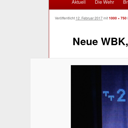
Zum Inhalt wechseln
Zum sekundären Inhalt wec
Aktuell
Die Wehr
Br
Veröffentlicht
12. Februar 2017
mit
1000 × 750
Neue WBK,