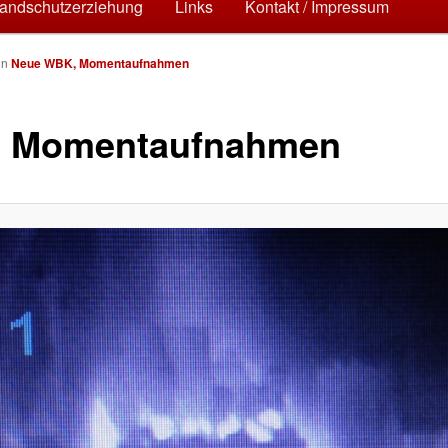
hseln
andschutzerziehung
Links
Kontakt / Impressum
in
Neue WBK, Momentaufnahmen
 Momentaufnahmen